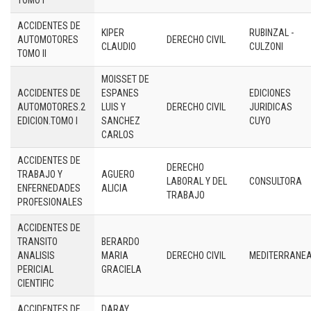
TOMO I
ACCIDENTES DE
KIPER
RUBINZAL -
AUTOMOTORES
DERECHO CIVIL
CLAUDIO
CULZONI
TOMO II
MOISSET DE
ACCIDENTES DE
ESPANES
EDICIONES
AUTOMOTORES.2
LUIS Y
DERECHO CIVIL
JURIDICAS
EDICION.TOMO I
SANCHEZ
CUYO
CARLOS
ACCIDENTES DE
DERECHO
TRABAJO Y
AGUERO
LABORAL Y DEL
CONSULTORA
ENFERNEDADES
ALICIA
TRABAJO
PROFESIONALES
ACCIDENTES DE
TRANSITO
BERARDO
ANALISIS
MARIA
DERECHO CIVIL
MEDITERRANE
PERICIAL
GRACIELA
CIENTIFIC
ACCIDENTES DE
DARAY