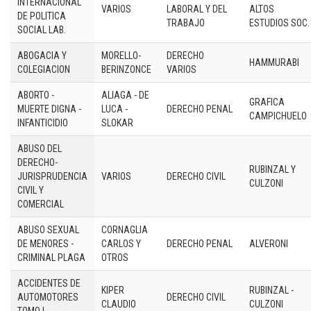
INTERNACIONAL
VARIOS
LABORAL Y DEL
ALTOS
DE POLITICA
TRABAJO
ESTUDIOS SOC.
SOCIAL LAB.
ABOGACIA Y
MORELLO-
DERECHO
HAMMURABI
COLEGIACION
BERINZONCE
VARIOS
ABORTO -
ALIAGA - DE
GRAFICA
MUERTE DIGNA -
LUCA -
DERECHO PENAL
CAMPICHUELO
INFANTICIDIO
SLOKAR
ABUSO DEL
DERECHO-
RUBINZAL Y
JURISPRUDENCIA
VARIOS
DERECHO CIVIL
CULZONI
CIVIL Y
COMERCIAL
ABUSO SEXUAL
CORNAGLIA
DE MENORES -
CARLOS Y
DERECHO PENAL
ALVERONI
CRIMINAL PLAGA
OTROS
ACCIDENTES DE
KIPER
RUBINZAL -
AUTOMOTORES
DERECHO CIVIL
CLAUDIO
CULZONI