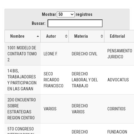
Mostrar
registros
Buscar:
Nombre
Autor
Materia
Editorial
1001 MODELO DE
PENSAMIENTO
CONTRATO TOMO
LEONE F.
DERECHO CIVIL
JURIDICO
2
14 BIS,
SECO
DERECHO
TRABAJADORES
RICARDO
LABORAL Y DEL
ADVOCATUS
Y PARTICIPACION
FRANCISCO
TRABAJO
EN LAS GANAN
2DO ENCUENTRO
SOBRE
DERECHO
VARIOS
CORINTIOS
ESTRATEGIAS
VARIOS
REGION CENTRO
5TO CONGRESO
DERECHO
FUNDACION