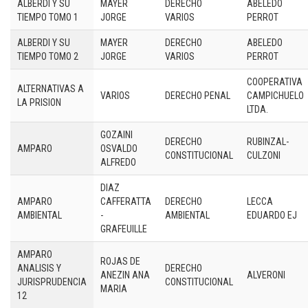
ALBERDI Y SU
MAYER
DERECHO
ABELEDO
TIEMPO TOMO 1
JORGE
VARIOS
PERROT
ALBERDI Y SU
MAYER
DERECHO
ABELEDO
TIEMPO TOMO 2
JORGE
VARIOS
PERROT
COOPERATIVA
ALTERNATIVAS A
VARIOS
DERECHO PENAL
CAMPICHUELO
LA PRISION
LTDA.
GOZAINI
DERECHO
RUBINZAL-
AMPARO
OSVALDO
CONSTITUCIONAL
CULZONI
ALFREDO
DIAZ
AMPARO
CAFFERATTA
DERECHO
LECCA
AMBIENTAL
-
AMBIENTAL
EDUARDO EJ
GRAFEUILLE
AMPARO
ROJAS DE
ANALISIS Y
DERECHO
ANEZIN ANA
ALVERONI
JURISPRUDENCIA
CONSTITUCIONAL
MARIA
12